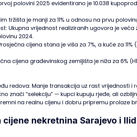
prvoj polovini 2025 evidentirano je 10.038 kupoprod
bim tržišta je manji za 11% u odnosu na prvu polovin
st: Ukupna vrijednost realiziranih ugovora je veća 
lovinu 2024.
Prosječna cijena stana je viša za 7%, a kuće za 11% (
ečna cijena građevinskog zemljišta je niža za 6% (H1
đu redova: Manje transakcija uz rast vrijednosti i r
 znači “selekciju” — kupci kupuju rjeđe, ali ozbiljni
premni na realnu cijenu i dobru pripremu prolaze br
 cijene nekretnina Sarajevo i Ilid