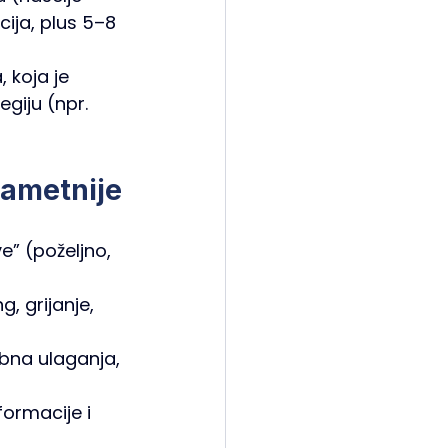
cija, plus 5–8 
 koja je 
egiju (npr. 
pametnije
e” (poželjno, 
, grijanje, 
bna ulaganja, 
formacije i 