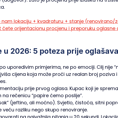
ca.
te nam lokaciju + kvadraturu + stanje (renovirano/z
it ćete orijentacionu procjenu i preporuku oglasne c
 u 2026: 5 poteza prije oglašav
 po uporedivim primjerima, ne po emociji. Cilj nije “n
jviša cijena koja može proći uz realan broj poziva 
es. 
mentaciju prije prvog oglasa. Kupac koji je sprema
n na rečenicu “papire ćemo poslije”. 
sak” (jeftino, ali moćno). Svjetlo, čistoća, sitni pop
 veću razliku nego skupo renoviranje. 
varati na najvažnija pitanja u 20 sekundi. Lokacija