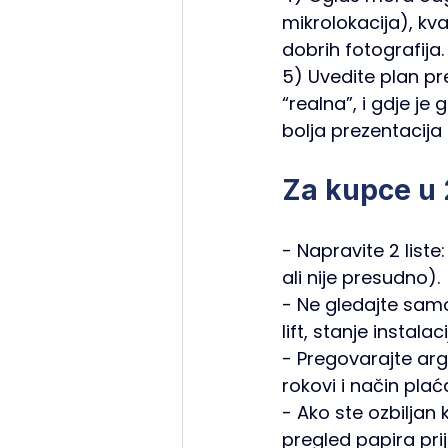
mikrolokacija), kvad
dobrih fotografija.
5) Uvedite plan pre
“realna”, i gdje je 
bolja prezentacija
Za kupce u 
- Napravite 2 list
ali nije presudno). 
- Ne gledajte samo 
lift, stanje instala
- Pregovarajte ar
rokovi i način plać
- Ako ste ozbiljan k
pregled papira prij