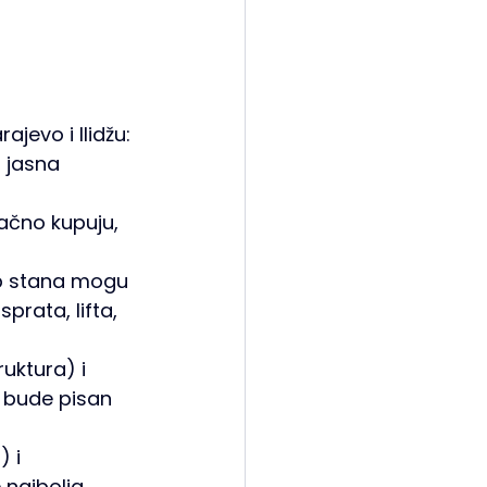
ajevo i Ilidžu:
, jasna 
tačno kupuju, 
tip stana mogu 
rata, lifta, 
uktura) i 
s bude pisan 
 i 
 najbolja 