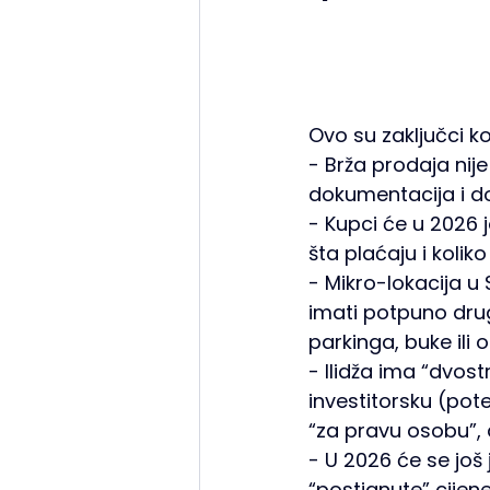
Ovo su zaključci ko
- Brža prodaja nije
dokumentacija i dob
- Kupci će u 2026 j
šta plaćaju i kolik
- Mikro-lokacija u 
imati potpuno drug
parkinga, buke ili or
- Ilidža ima “dvost
investitorsku (pote
“za pravu osobu”, 
- U 2026 će se još j
“postignute” cijene