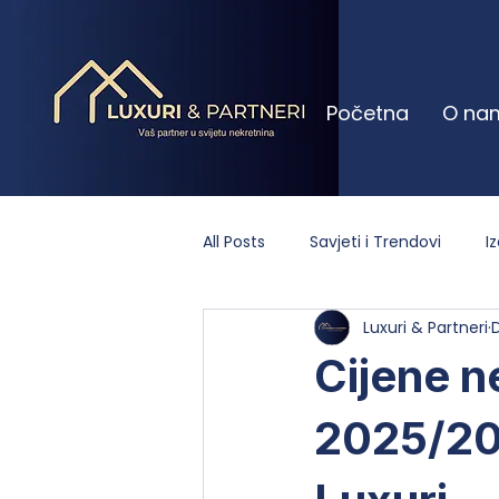
Početna
O na
All Posts
Savjeti i Trendovi
I
Luxuri & Partneri
Cijene n
2025/202