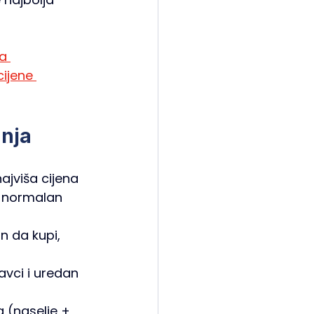
a 
ijene 
anja
ajviša cijena 
i normalan 
n da kupi, 
ravci i uredan 
 (naselje + 