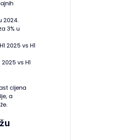
ajnih 
u 2024.
za 3% u 
H1 2025 vs H1 
 2025 vs H1 
ast cijena 
je, a 
že.
žu 