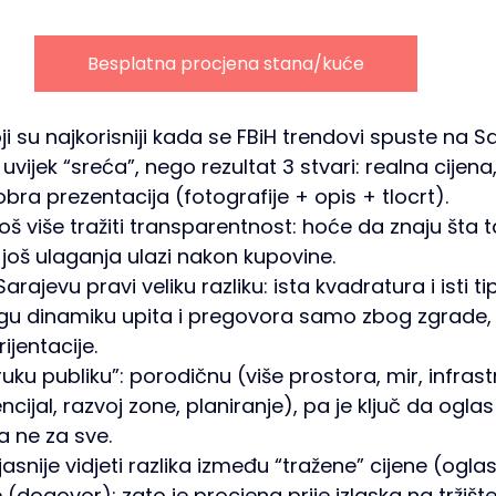
Besplatna procjena stana/kuće
ji su najkorisniji kada se FBiH trendovi spuste na Sar
 uvijek “sreća”, nego rezultat 3 stvari: realna cijena
ra prezentacija (fotografije + opis + tlocrt). 
oš više tražiti transparentnost: hoće da znaju šta 
o još ulaganja ulazi nakon kupovine. 
Sarajevu pravi veliku razliku: ista kvadratura i isti 
u dinamiku upita i pregovora samo zbog zgrade, sp
ijentacije. 
ruku publiku”: porodičnu (više prostora, mir, infrastr
ncijal, razvoj zone, planiranje), pa je ključ da ogla
a ne za sve. 
asnije vidjeti razlika između “tražene” cijene (oglas)
 (dogovor): zato je procjena prije izlaska na tržište