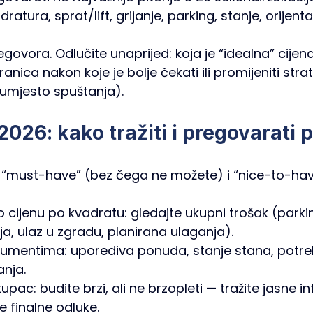
ratura, sprat/lift, grijanje, parking, stanje, orijenta
 
govora. Odlučite unaprijed: koja je “idealna” cijena,
granica nakon koje je bolje čekati ili promijeniti strat
 umjesto spuštanja).
2026: kako tražiti i pregovarati 
e: “must-have” (bez čega ne možete) i “nice-to-hav
cijenu po kvadratu: gledajte ukupni trošak (parking
cija, ulaz u zgradu, planirana ulaganja). 
gumentima: uporediva ponuda, stanje stana, potre
anja. 
upac: budite brzi, ali ne brzopleti — tražite jasne in
e finalne odluke.