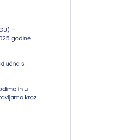
GU) – 
 2025 godine 
ljučno s 
odimo ih u 
stavljamo kroz 