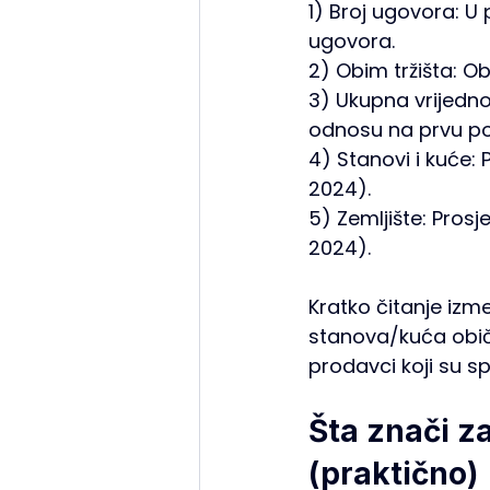
1) Broj ugovora: U 
ugovora.
2) Obim tržišta: O
3) Ukupna vrijedno
odnosu na prvu po
4) Stanovi i kuće: 
2024).
5) Zemljište: Prosj
2024).
Kratko čitanje izme
stanova/kuća obično
prodavci koji su s
Šta znači za
(praktično)