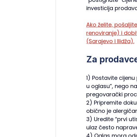
investicija prodav
Ako želite, pošalji
renoviranje) i dob
(Sarajevo i Ilidža).
Za prodavce
1) Postavite cijenu
u oglasu”, nego na
pregovarački proc
2) Pripremite doku
obično je alergiča
3) Uredite “prvi uti
ulaz često naprave
4) Oglas mora odgo