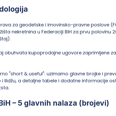
dologija
uprava za geodetske i imovinsko-pravne poslove (F
tržišta nekretnina u Federaciji BiH za prvu polovinu
štaj).
aj obuhvata kupoprodajne ugovore zaprimljene zak
rno "short & useful": uzimamo glavne brojke i prev
i Ilidžu, a detaljne tabele i dodatne informacije o
ksta.
iH – 5 glavnih nalaza (brojevi)