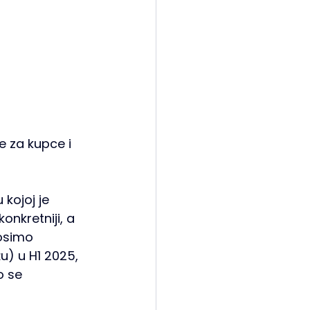
e za kupce i 
 kojoj je 
konkretniji, a 
osimo 
u) u H1 2025, 
o se 