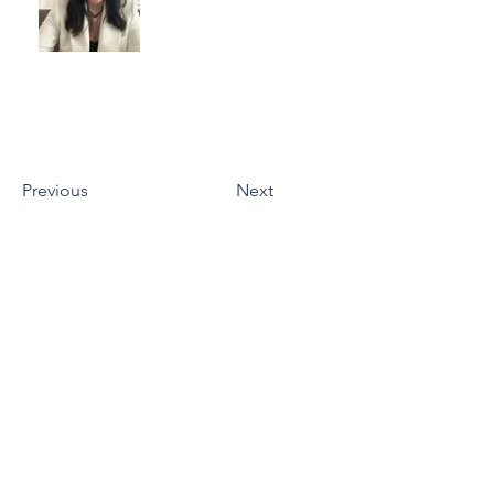
Kontakt:
+38761207448
info@luxuri-partneri.com
Email:
Previous
Next