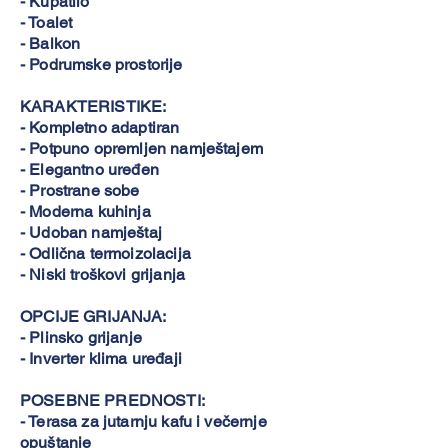
- Kupatilo
- Toalet
- Balkon
- Podrumske prostorije
KARAKTERISTIKE:
- Kompletno adaptiran
- Potpuno opremljen namještajem
- Elegantno uređen
- Prostrane sobe
- Moderna kuhinja
- Udoban namještaj
- Odlična termoizolacija
- Niski troškovi grijanja
OPCIJE GRIJANJA:
- Plinsko grijanje
- Inverter klima uređaji
POSEBNE PREDNOSTI:
- Terasa za jutarnju kafu i večernje
opuštanje