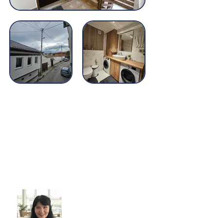
Read More
Elmedina Cirikovic
(Bjelak)
Licencirani agent pri
FMT pod brojem
35/2023