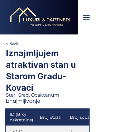
< Back
Iznajmljujem
atraktivan stan u
Starom Gradu-
Kovaci
Stari Grad, Ocaktanum
Iznajmljivanje
ID (Broj
Broj etaža
Broj soba
nekretnine)
14348
4