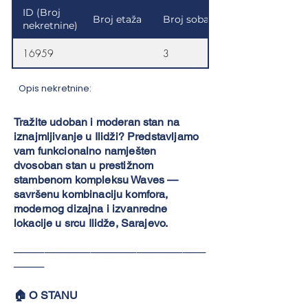
ID (Broj
Broj etaža
Broj soba
nekretnine)
16959
3
Opis nekretnine:
Tražite udoban i moderan stan na
iznajmljivanje u Ilidži? Predstavljamo
vam funkcionalno namješten
dvosoban stan u prestižnom
stambenom kompleksu Waves —
savršenu kombinaciju komfora,
modernog dizajna i izvanredne
lokacije u srcu Ilidže, Sarajevo.
─────────────────────────
────
🏠 O STANU