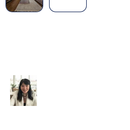
Read More
Elmedina Cirikovic
(Bjelak)
Licencirani agent pri
FMT pod brojem
35/2023
Kontakt:
+38761207448
info@luxuri-partneri.com
Email: