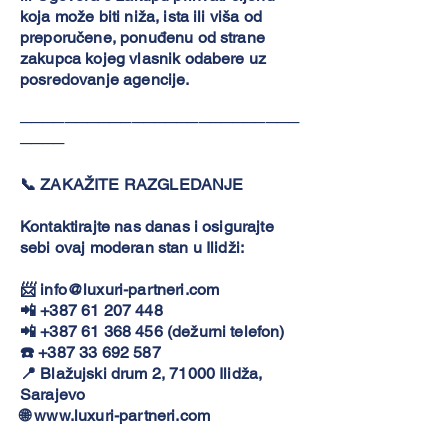
koja može biti niža, ista ili viša od
preporučene, ponuđenu od strane
zakupca kojeg vlasnik odabere uz
posredovanje agencije.
─────────────────────────
────
📞 ZAKAŽITE RAZGLEDANJE
Kontaktirajte nas danas i osigurajte
sebi ovaj moderan stan u Ilidži:
📨
info@luxuri-partneri.com
📲
+387 61 207 448
📲
+387 61 368 456
(dežurni telefon)
☎️
+387 33 692 587
📍 Blažujski drum 2, 71000 Ilidža,
Sarajevo
🌐
www.luxuri-partneri.com