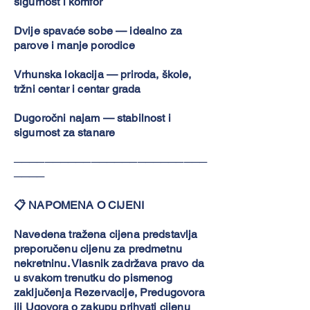
sigurnost i komfor
Dvije spavaće sobe — idealno za
parove i manje porodice
Vrhunska lokacija — priroda, škole,
tržni centar i centar grada
Dugoročni najam — stabilnost i
sigurnost za stanare
─────────────────────────
────
📋 NAPOMENA O CIJENI
Navedena tražena cijena predstavlja
preporučenu cijenu za predmetnu
nekretninu. Vlasnik zadržava pravo da
u svakom trenutku do pismenog
zaključenja Rezervacije, Predugovora
ili Ugovora o zakupu prihvati cijenu